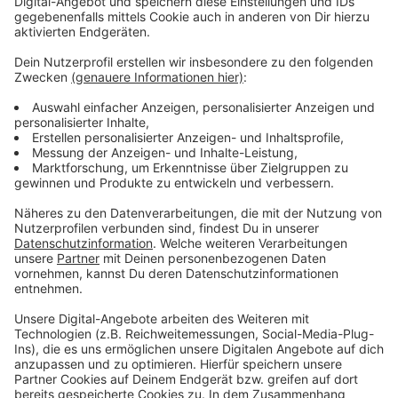
Anzeige
Bisher gibt es dafür aber keine Fördermittel. Das Land
bezuschusst Luftfilteranlagen erst einmal nur für
Räume, die nicht ausreichend über Fenster gelüftet
werden können.
Anzeige
Weitere Infos
Anzeige
Düsseldorf: Maskenpflicht im Unterricht
Erneute Maskenpflicht an Schulen in Düsseldorf