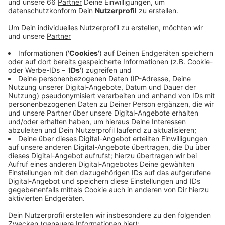
Veröffentlicht:
Donnerstag, 23.04.2020 05:18
Anzeige
Die Düsseldorfer Gewerkschaft Erziehung und
Wissenschaft (GEW) hält die meisten Vorgaben des
NRW-Schulministeriums für "nicht umsetzbar" -
beispielsweise was das Abstand halten in den Schulen
angeht. Man habe den "Eindruck, dass das Land nicht
den Gesundheitsschutz an erste Stelle setzt". Beim
Umsetzen der Maßnahmen werden einige Schulen
kreativ: Das Cecilien-Gymnasium in Oberkassel zeigt
Schülern und Lehrern zum Beispiel mit Klebestreifen
die Laufrichtung an. Das Aktionsbündnis "Schulboykott
NRW" will heute um 10 Uhr vor der Staatskanzlei für
die Absage aller Prüfungen demonstrieren.