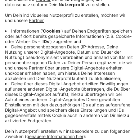
Veröffentlicht:
Dienstag, 10.03.2020 05:14
Anzeige
Eltern können ihre Kinder heute und morgen, sowie am
Donnerstag an der jeweiligen Wunschschule anmelden.
Ärger gab es in Gerresheim. Hier konnten einige Kinder
nicht mit einem Gymnasialplatz im Stadtteil versorgt
werden. Die betroffenen Eltern halten das für ein
Ergebnis verfehlter Schulpolitik. Von der Stadt heißt
es, dass über die Aufnahme von Schülern die jeweilige
Schule entscheidet. Insgesamt seien die
Gymnasialkapazitäten aber ausreichend.
Hier
gibt es weitere Infos.