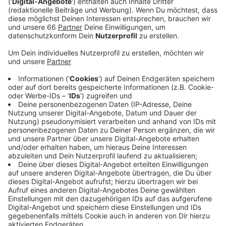
Krankenhäusern haben die Stadt zu dieser
Entscheidung gebracht.
Veröffentlicht:
Montag, 19.04.2021 05:30
Anzeige
Dafür kehren ab heute die Schüler wieder in den
Wechselunterricht zurück. "Fragt sich nur wie lange",
gibt die Landeselternschaft angesichts der
Pandemie-Entwicklung zu bedenken. Auch die
Lehrergewerkschaft Erziehung und Wissenschaft hat
einige Kritikpunkte. So möchte sie, dass vor allem
geschultestes Personal die Corona-Tests bei den
Schülern vornimmt. Außerdem kritisiert sie, dass noch
immer ungeimpfte Lehrer ab heute wieder im
Klassenraum unterrichten müssen.