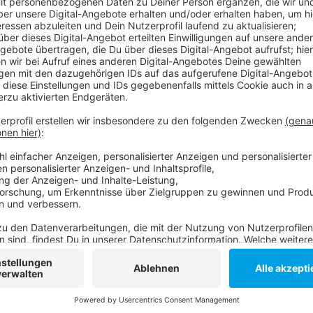
Anzeige
Es ist eine Aktion zum Energie sparen und für den Kl
sechs Prozent Heizkosten eingespart, heißt es von 
trotzdem niemand frieren. - Bei einer ähnlichen Akti
große Diskussion bei Facebook: Manche Eltern fürcht
erkälten. - Diese Woche machen 55 Schulen und 33 K
besprochen. Freitag gibt es in vielen Einrichtungen
Anzeige