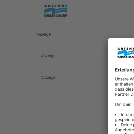
Anzeige
Anzeige
Anzeige