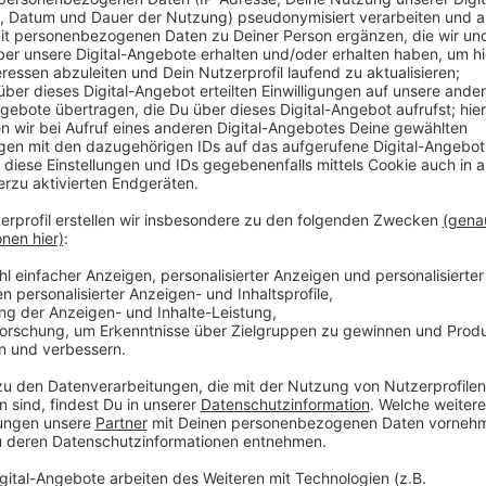
Die Stadt will bis 2025 rund 1,4 Milliarden Euro in di
bekommt zum Beispiel das Comenius-Gymnasium in O
Humboldt-Gymnaisum einen neuen Schulgarten und d
Tablets und Computer. Außerdem sind weitere Schul
geplant, etwa eine neue Gesamtschule in Heerdt.
Anzeige
Weitere Infos und Links zum Thema
Anzeige
Pressemitteilung zur Bustour zu verschiedenen 
Mehr Geld für Schulen - Das hatte OB Keller End
So hatte der Schulausschuss entschieden