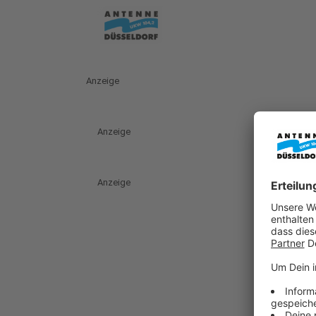
Anzeige
Anzeige
Anzeige