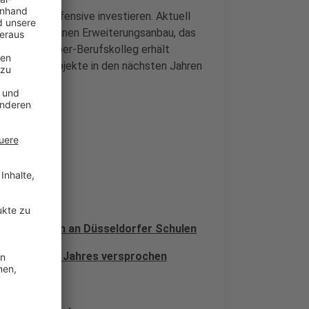
e Schulbau-Offensive investieren. Aktuell
berkassel einen Erweiterungsanbau, das
as Max-Weber-Berufskolleg erhält
bau Groß-Projekte in den nächsten Jahren
Bauprojekten an Düsseldorfer Schulen
e des letzten Jahres versprochen