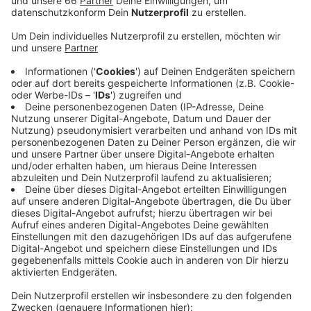
Anzeige
Das geht aus einem Schreiben hervor, das von Lothar
Inden, dem Chef der St. Sebastianus Schützen jetzt
an die Schützenvereine im großen Verein verschickt
wurde. Es liegt Antenne Düsseldorf vor. Darin heißt es:
“Bis zum 31. August dürfen keine Großveranstaltungen
durchgeführt werden! Somit wurde uns als
Veranstalter (...) die Entscheidung zur
Nichtdurchführung abgenommen.” Auch die meisten
Stadtteil-Schützenfeste werden oder sind schon
abgesagt worden, haben wir aus Schützenkreisen
erfahren. Nur das Unterrather Schützenfest sei bisher
noch nicht abgesagt - es ist eine der letzten
Schützenveranstaltungen des Jahres.