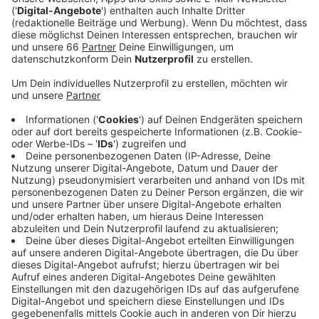
Inzidenz weiter unter 165 liegt.
Veröffentlicht:
Freitag, 23.04.2021 05:35
Anzeige
Laut der Bundes-Notbremse müssen die Schulen erst
in den Distanzunterricht wechseln, wenn die Inzidenz
über 165 steigt. In Düsseldorf steigen aber vor allem
die Corona-Zahlen bei den unter 30-Jährigen immer
weiter an. Das hat Oberbürgermeister Stefan Keller im
Interview mit AD gesagt. Insgesamt haben sich diesen
Monat 2.548 Düsseldorfer mit dem Corona-Virus
infiziert, jeder Siebte davon wurde von den Schulen in
unserer Stadt gemeldet. Man beobachte die Lage
deshalb ganz genau, so OB Keller. Bisher habe es aber
nur vereinzelte Corona-Fälle an den Düsseldorfer
Schulen gegeben.