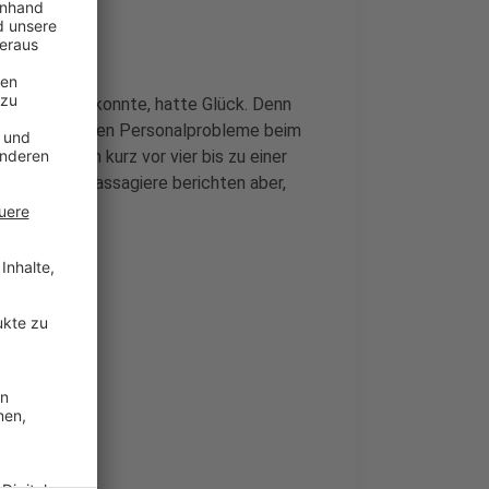
tskontrollen konnte, hatte Glück. Denn
d der bekannten Personalprobleme beim
Wartezeit um kurz vor vier bis zu einer
0 Minuten. Passagiere berichten aber,
artet