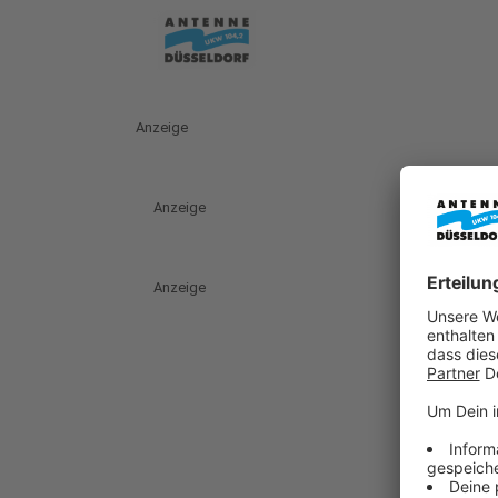
Anzeige
Anzeige
Anzeige