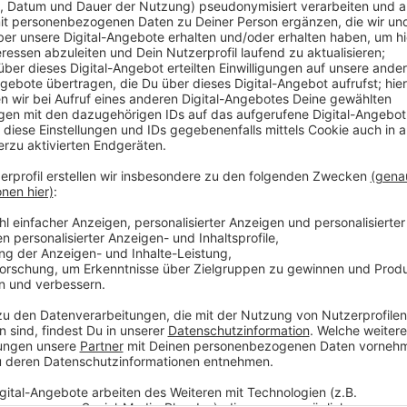
Anzeige
Wer zu diesem Zeitpunkt bereits durch die Sicherhei
auch hier wurde es aufgrund des hohen Andrangs un
Dienstleister schnell voll. Am Flugsteig A betrug die 
Viertelstunde, am Flugsteig B waren es schon über 2
dass es nicht zu übermäßig langen Wartezeiten kam.
Anzeige
Weitere Infos und Links zum Thema
Anzeige
Flughafen Düsseldorf
Lange Schlangen am Düsseldorfer Flughafen erw