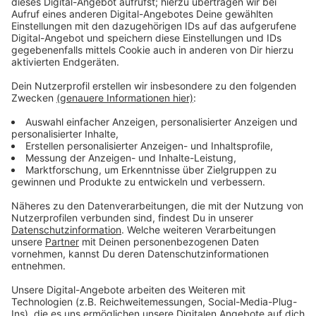
Wir benötigen Ihre
Zustimmung, um den YouTube
Video-Service zu laden!
Wir verwenden einen Service eines
Drittanbieters, um Videoinhalte
einzubetten. Dieser Service kann
Daten zu Ihren Aktivitäten
sammeln. Bitte lesen Sie die
Details durch und stimmen Sie der
Nutzung des Service zu, um dieses
Video anzusehen.
Mehr Informationen
Melissa und Josh können Schmigadoon nur verlassen,
wenn sie zuvor die wahre Liebe gefunden haben. Sollte
Akzeptieren
das Melissa und Josh gelingen?
powered by
Usercentrics Consent
Anzeige
Management Platform