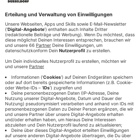
Veröffentlicht:
Dienstag, 29.06.2021 19:21
Anzeige
Doch das Wetter verschlechtert sich und nachdem sie
im Nebel eine Brücke überquert haben, landen sie
plötzlich in einer magischen Stadt, in der sämtliche
Bewohner wie in einem Musicalfilm der 1940er Jahre
leben. Und wenn das nicht schon skurril genug ist,
erkennen die Beiden bald, dass sie diese Stadt nicht
so schnell verlassen können.
Streaming-Dienst:
Apple TV+
Anzeige