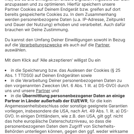
©
Copyright: Apple TV+
In Schmigadoon wird sehr viel gesungen...
Anzeige
©
Copyright: Apple TV+
... und noch mehr getanzt!
Anzeige
Anzeige