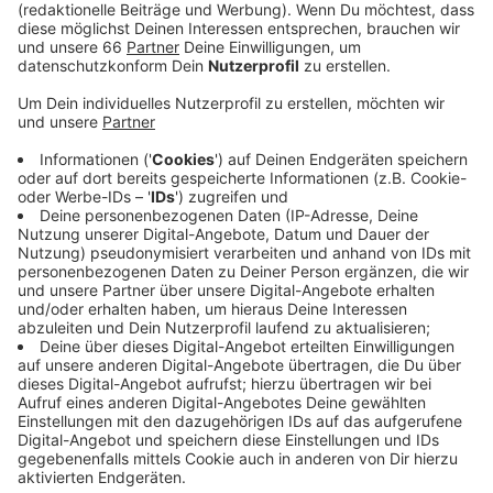
Veröffentlicht:
Montag, 07.11.2022 06:06
Anzeige
Warum es zu dem Streit in der Wohnung auf der
Zopottstraße kam, ist völlig unklar. Alle Beteiligten
waren laut Polizei betrunken. Nach einem heftigen
Zwischenfall in Mörsenbroich ermittelt ebenfalls eine
Mordkommission. Hier war eine Familienfeier einer
internationalen Großfamilie aus dem Ruder gelaufen.
Bei einer anschließenden Schlägerei auf einem
Parkplatz am Vogelsanger Weg soll ein Mann in eine
Menschenmenge gefahren sein und dabei fünf Männer
zum Teil schwer verletzt haben. Er befindet sich nun in
Untersuchungshaft.
Anzeige