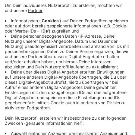
Die Stadt rechnet mit insgesamt 150.000 Euro an
Kosten dafür. Der Aalschokker ist marode. Die Stadt
hatte ein Gutachten in Auftrag gegeben, das die
Kosten für eine Sanierung bei über 240.000 Euro
ansetzt. Dafür müsste entweder das Wasser in dem
Hafenbecken abgelassen werden oder das Schiff in
eine Werft transportiert werden. Weil es sich aber um
kein museal bedeutendes Schiff handelt, soll es durch
ein neues ersetzt werden.
Anzeige