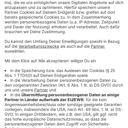
Bilanz Spielzeit 2024/2025
Das Rück­schau­buch »D’haus 2016–2026«
Spielzeit 2026/27
Anzeige
Folge uns für mehr News & Updates:
Anzeige
Instagram
|
Facebook
|
WhatsApp-Kanal
Anzeige