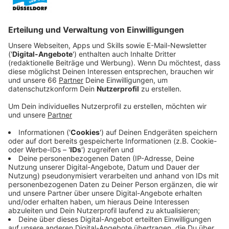
den letzten Besucherrekord noch einmal steigern.
Veröffentlicht:
Dienstag, 07.07.2026 12:28
Anzeige
Es waren nicht nur mehr Besucherinnen und Besucher:
Es gab auch mehr Veranstaltungen. Das
Schauspielhaus meldet für die letzte Saison eine
Auslastung von 86 Prozent - das sind nochmal drei
Prozent mehr als in der Saison 2024/25. Insgesamt
gab es in der letzten Saison 850 Aufführungen und
Veranstaltungen.
Anzeige
Schulprogramme, Workshops, Führungen