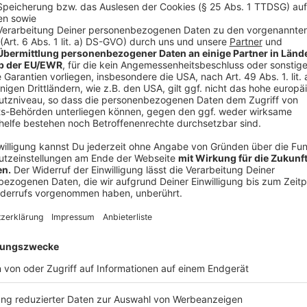
Laut Angaben des Hauses bewegt sich das Projekt 
Budgets. Für die Mitarbeitenden bedeutet der Fortsc
Räumlichkeiten: Ab Juli sollen sie aus den derzeit ge
Gebäude ziehen können.
Anzeige
Ausblick auf zukünftige Baumaßnahmen
Anzeige
Nach Abschluss der aktuellen Arbeiten sind bereits w
Jahren 2027 bis 2031 sollen die übrigen Fassaden so
gesetzt werden. Die Kosten für diese kommenden B
Millionen Euro beziffert.
Anzeige