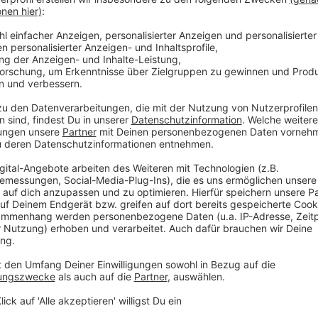
Michael Becker, Intendant der Tonhalle
Sanierung kommt gut voran
Anzeige
Wir haben ja jetzt schon ein halbes Jahr Erfahrun
dass es manchmal eng wird. Also dass man sich
muss, weil mal ein Büro wegfällt oder auch natü
und Musiker. Aber in der Summe funktioniert das se
funktioniert.
Anzeige