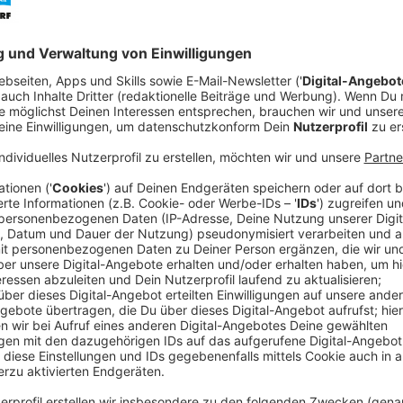
Die
Tonhalle Düsseldorf
hat eine Zwischenbilanz der
Angaben der Verantwortlichen liegt die Auslastung d
Zudem wurde bekannt gegeben, dass das Programm f
feststeht.
Anzeige
Fortschritte bei den Sanierungsarbeiten
Anzeige
Parallel zum Spielbetrieb schreiten die Sanierungsa
Michael Becker
erklärte, dass die Maßnahmen an de
Abwassernetzen planmäßig verlaufen.
Anzeige