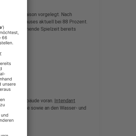
 laufenden Saison vorgelegt. Nach
es Konzerthauses aktuell bei 88 Prozent.
ür die kommende Spielzeit bereits
rbeiten am Gebäude voran.
Intendant
r Westfassade sowie an den Wasser- und