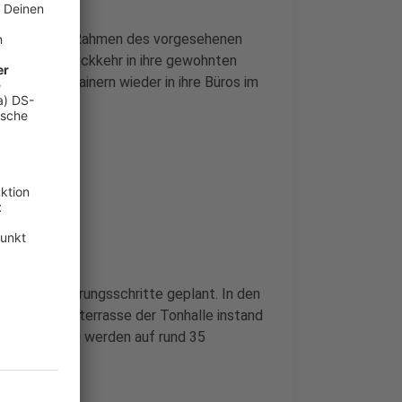
weiterhin im Rahmen des vorgesehenen
hritt eine Rückkehr in ihre gewohnten
nutzten Containern wieder in ihre Büros im
eitere Sanierungsschritte geplant. In den
wie die Dachterrasse der Tonhalle instand
auabschnitte werden auf rund 35