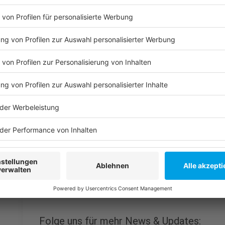
Weitere Infos und Links zum Thema:
Anzeige
Meldung der Tonhalle
Stadtrat: Entscheidung über höhere Kulturpreise
Tonhalle Düsseldorf: Sanierung der Fassade startet
Düsseldorf wird Gastgeber der Einheitsfeier
Düsseldorfer Kultureinrichtungen ziehen positive Bil
Anzeige
Folge uns für mehr News & Updates: