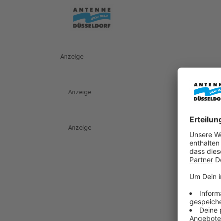
Anzeige
Anzeige
Anzeige