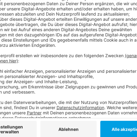
Wer in den letzten Tagen gesammelt hat oder das 
Mittwoch (16. Oktober 2019) zum Wildpark kommen. 
"Taschengeld", pro Kilogram Kastanien 10 Cent. Au
werden (je 0,20 Euro/Kilo). Die Mitarbeiter des Wildp
Abgabestelle ein. Später werden die Waldfrüchte an d
Futter trocken anzuliefern - Plastiktüten sind dafür
Aktion vor einigen Wochen waren schon einmal 6.000 
zusammen gekommen.
Weitere Informationen:
https://www.duesseldorf.de/index.php?
id=700021325&tx_pld_frontpage%5Bnews%5D=29
Anzeige