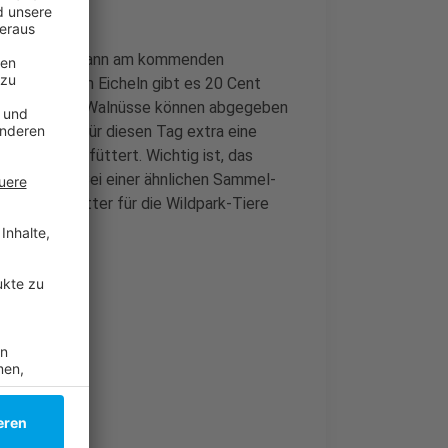
noch vorhat, kann am kommenden
Pro Kilogram Eicheln gibt es 20 Cent
ch Hasel- und Walnüsse können abgegeben
arks richten für diesen Tag extra eine
ie Tiere verfüttert. Wichtig ist, das
 ungeeignet. Bei einer ähnlichen Sammel-
Kilogram Futter für die Wildpark-Tiere
335