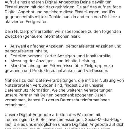
Eigentlich sollten Album und Singles früher
veröffentlicht werden, doch der Megastar steckte
sich im Frühjahr mit dem Coronavirus an - weshalb sich
alles verzögerte. "Diamonds" allerdings scheint direkt
einzuschlagen. Nach nur wenigen Wochen hatte
Smiths Single mehr als 15 Millionen Aufrufe auf
YouTube. Hört sich euch hier bei uns im besten Mix an.
Anzeige
Wir benötigen Ihre
Zustimmung, um den YouTube
Video-Service zu laden!
Wir verwenden einen Service eines
Drittanbieters, um Videoinhalte