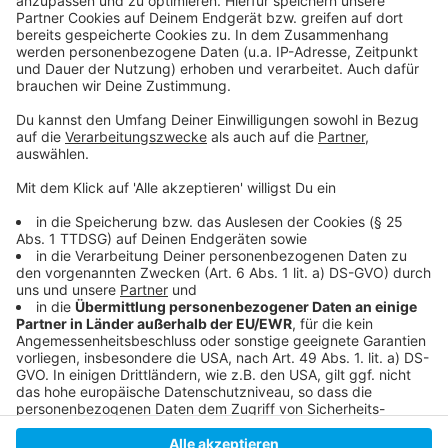
einzubetten. Dieser Service kann
Daten zu Ihren Aktivitäten
sammeln. Bitte lesen Sie die
Details durch und stimmen Sie der
Nutzung des Service zu, um dieses
Video anzusehen.
Mehr Informationen
Sam Smith - Diamonds (Official Video)
Akzeptieren
Anzeige
powered by
Usercentrics Consent
Management Platform
Anzeige