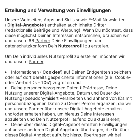
Anzeige
Sam Smith befasst sich in seinem neuen Album "Love
Goes" tiefgehend mit seinem Geschlecht und
erforscht seine Querness. Einen Vorgeschmack
bekommen Fans nun mit der Single "Diamonds".
"Die
letzten beiden Jahre gehören zu der
experimentierfreudigsten Zeit meines Lebens, in
meinem Privatleben, aber auch musikalisch gesehen",
erklärte die Pop-Ikone kürzlich auf Twitter. "Jedes
Mal, wenn ich ins Aufnahmestudio ging, versprach ich
mir selbst, dass ich nach den Sternen greifen werde
und mir keine Grenzen gesetzt sind. Das Ergebnis ist
so magisch und so therapeutisch gewesen und hat
Spaß gemacht."
Anzeige