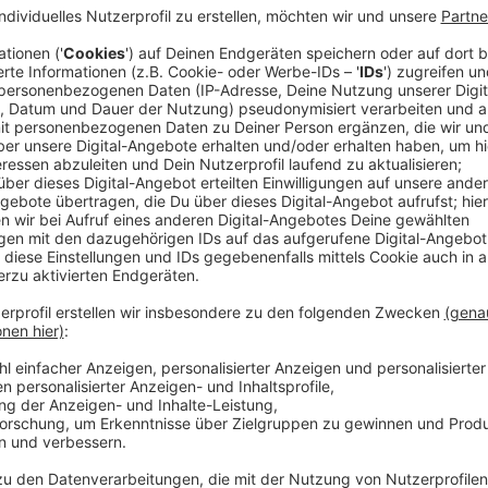
Heute (10.02.2026) ist "Safer Internet Day". Der Tag
für Kinder und Jugendliche aufmerksam machen. Dazu
Veranstaltungen zu einem bestimmten Thema. In dies
Stadt gibt es besondere Aktionen.
Anzeige
Projekttag an der Anne-Frank-Realschule
Anzeige
An der Anne-Frank-Realschule gibt es heute einen dig
anderem um den Umgang mit KI und Desinformationen.
Initiative "Wake Up", die sich gegen Cybermobbing,
Internet einsetzt.
Anzeige