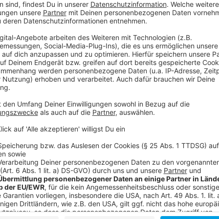
Weitere Infos und Links zum Thema:
Anzeige
Safer Internet Day
Wake Up
Veranstaltungen zum Safer Internet Day
Hass im Netz auch in Düsseldorf immer wieder The
So haben wir in der Vergangenheit berichtet
Anzeige
Folge uns für mehr News & Updates: