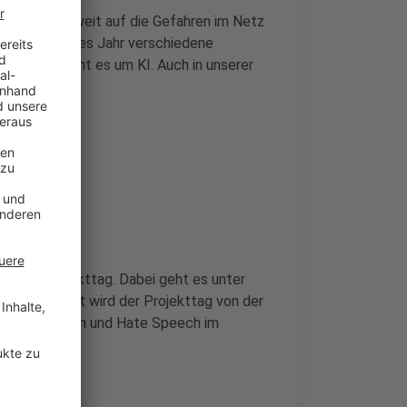
 soll bundesweit auf die Gefahren im Netz
 gibt es jedes Jahr verschiedene
em Jahr geht es um KI. Auch in unserer
italen Projekttag. Dabei geht es unter
 Organisiert wird der Projekttag von der
 Desinformation und Hate Speech im