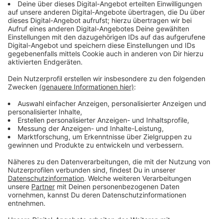
die Fahrzeuge neu lackiert.
Anzeige
Modernisierung soll Ende 2026
abgeschlossen sein
Anzeige
Die Züge werden hier in Düsseldorf auf den Linien S6,
S11 und S68 eingesetzt. Die Modernisierung der S-
Bahnen kostet laut VRR einen dreistelligen
Millionenbetrag. Sie soll Ende 2026 abgeschlossen
sein. Ende des Jahrzehnts sollen dann auch
neue Züge
geliefert werden.
Anzeige