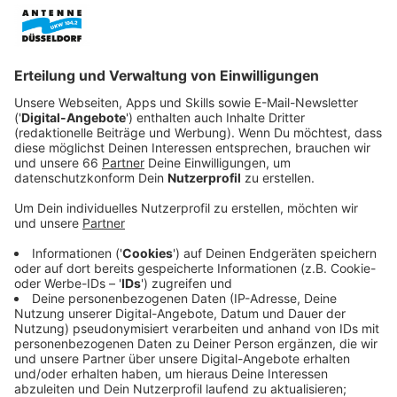
Anzeige
Bisher wurden gut zwanzig Fahrzeuge erneuert. Jetzt
sind die restlichen einhundert dran.
Anzeige
Neue Sitze und WLAN
Anzeige
Neue Sitze und WLAN sind nur zwei von vielen
Verbesserungen, auf die sich S-Bahn-Nutzer im
Rheinland freuen können. Die Bahnen bekommen auch
Steckdosen und USB-Ladebuchsen,
Videoüberwachung und neue Böden. Außerdem werden