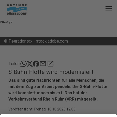
menu
Anzeige
©
Peeradontax - stock.adobe.com
mail
open_in_new
Teilen:
S-Bahn-Flotte wird modernisiert
Das sind gute Nachrichten für alle Menschen, die
mit dem Zug zur Arbeit pendeln. Die S-Bahn-Flotte
wird komplett modernisiert. Das hat der
Verkehrsverbund Rhein Ruhr (VRR)
mitgeteilt
.
Veröffentlicht:
Freitag, 10.10.2025 12:03