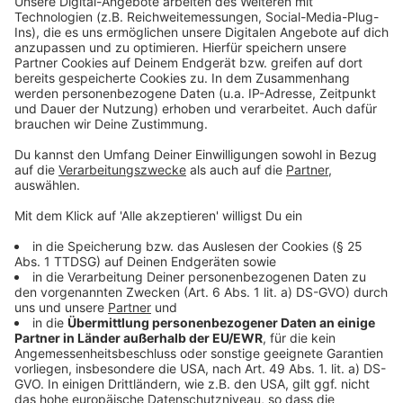
Weitere Infos und Links zum Thema:
Anzeige
Neue Anzeigetafel: Mehr Komfort am Hauptbahnhof
HF6-Flotte komplett: Rheinbahn erwartet weitere
Stadtbahnen
Neue Mobilitätsstation am S-Bahnhof Wehrhahn
Anzeige
Folge uns für mehr News & Updates:
Anzeige
Livestream
|
Instagram
|
Facebook
|
WhatsApp-Kanal