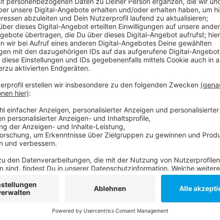
Anzeige
Dass die Aktien verkauft werden sollen, wurde schon
Grüne und FDP drängen darauf, dass das Thema ange
Verkauf noch gewartet hat, könnte sich aber finanziel
die RWE-Aktien mehr wert, als zu dem Zeitpunkt, als
hat sich mehr als verdoppelt. Aktuell hält Düsseldorf
Anzeige