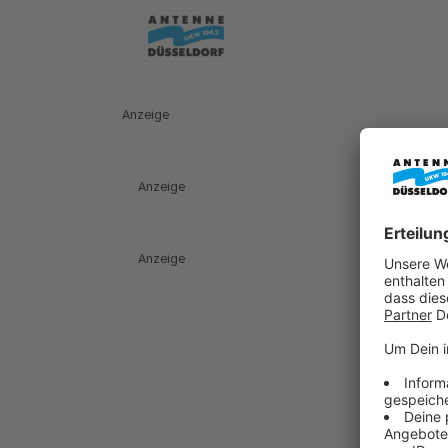
Anzeige
Anzeige
Anzeige