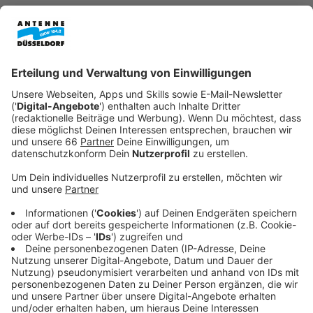
Branche muss sie sich nun sowohl vor dem
Vorstand als auch vor Medien und Spielern
beweisen.
Veröffentlicht:
Freitag, 28.03.2025 20:15
Anzeige
Isla, die mit Intelligenz, Charme und unkonventionellen
Methoden arbeitet, steht vor der Herausforderung,
das Franchise wieder auf Erfolgskurs zu bringen und
ihre Rolle als Führungspersönlichkeit zu festigen.
Unterstützt wird sie dabei von ihrer alten College-
Freundin und Stabschefin Ali Lee (Brenda Song), die