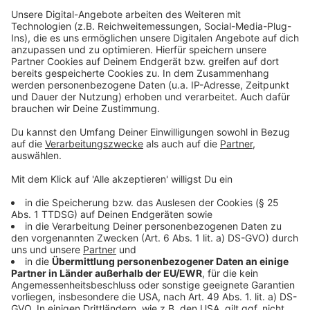
sammeln. Bitte lesen Sie die
Details durch und stimmen Sie der
Nutzung des Service zu, um dieses
Video anzusehen.
Mehr Informationen
Kann eine Frau ein NBA-Basketballteam erfolgreich
führen? Isla muss mit vielen Vorurteilen kämpfen, doch
Akzeptieren
sie weiß sich zu wehren.
powered by
Usercentrics Consent
Anzeige
Management Platform
©
Copyright: Netflix
Eine Frau an der Spitze eines NBA-Teams? Isla hat es
nicht leicht...
Anzeige