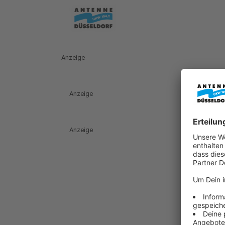
Anzeige
Anzeige
Anzeige