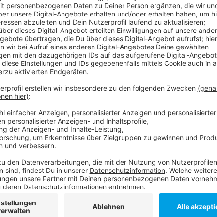
Aus Platzgründen werden aber auch in diesem Jahr ni
aufgenommen werden können. Vor allem an Gymnasi
einige Eltern nach Alternativen suchen. An den Reals
Die Betroffenen werden demnächst darüber informier
übrigens an einer privaten, also in der Regel kirchli
städtischen Gymnasien war das "Goethe" erstmals am
und "Cecilien". Bei den Gesamtschulen haben "Hulda 
Anmeldungen.
Weitere Infos und Links zum Thema:
Meldung der Stadt dazu mit allen aktuellen Anme
Schulen in Düsseldorf!
Hier werden in Düsseldorf neue Schulen gebaut!
Anzeige