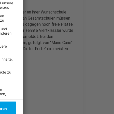
cht alle Kinder an ihrer Wunschschule
en aber auch an Gesamtschulen müssen
chulen gibt es dagegen noch freie Plätze.
t. Etwa jeder zehnte Viertklässler wurde
chen Schule angemeldet. Bei den
 beliebtesten, gefolgt von "Marie Curie"
Pankok" und "Dieter Forte" die meisten
ldezahlen!