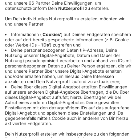
Veröffentlicht:
Freitag, 21.02.2020 14:48
Anzeige
Autofahrer sollten unbedingt auf die eingerichteten
Haltverbote entlang des Zugweges achten -
Falschparker werden rigeros abgeschleppt werden.
Um 12:14 Uhr setzt sich der Zug an der Herzogstraße
in Bewegung. Über die Hüttenstraße geht es dann über
die Kö in Richtung Altstadt, am Rathaus vorbei und
dann durch die Carlstadt. Zum Schluss führt er über
die Friedrichstraße bis zum Bilker Bahnhof. Dort endet
der Zug. Neben den Straßen in der Umgebung der
Zugstrecke werden zum Beispiel auch der Kö-Bogen-
und der Rheinallee-Tunnel gesperrt. Im Tagesverlauf
werden die Sperrungen nach und nach von Norden
nach Süden aufgehoben. Gegen 18:30 Uhr soll alles
wieder frei sein. Zum Rosenmontagszug werden bis zu