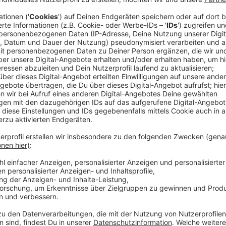
Bilanz des Prinzenpaares
Anzeige
Im AD-Interview haben Venetia Evelyn und Prinz Andre
Karnevalssession gezogen:
Anzeige
Das Düsseldorfer Prinzenpaar zieht Bilanz
Anzeige