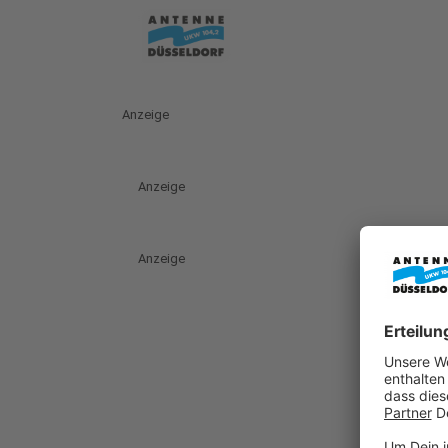
Anzeige
Anzeige
Anzeige