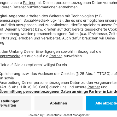
Morgen an Veilchendienstag (04. März 2025) wird d
durch Oberbürgermeister Stephan Keller und Lothar
Düsseldorfer Carneval
, dann offiziell verabschiedet.
Anzeige
Weitere Infos und Links zum Thema:
Anzeige
Unsere Sonderseite zum Karneval
Die Mottowagen aus dem Jahr 2024
Rosenmontag
Unsere Brauchtums-Seite