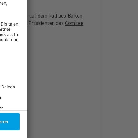
as Prinzenpaar auf dem Rathaus-Balkon
 Hörning, dem Präsidenten des
Comitee