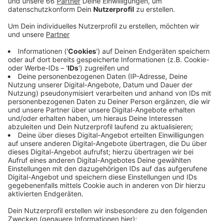
Anzeige
Die Feuerwehr musste sich zum Beispiel mehrere Male
um Menschen kümmern, die Kreislaufprobleme oder zu
viel Alkohol getrunken hatten. Für die Rettungskräfte
gab es beim Zug selbst nur einen größeren Einsatz: Am
Ende der Kö, kurz vor dem Corneliusplatz, war ein
Krampfanfall gemeldet worden. Der Zug musste kurz
anhalten, um die Einsatzkräfte durchzulassen. Im
späteren Verlauf gab es direkt neben der Zugstrecke
an der Oper einen Einsatz. Dort steckten vier
Menschen in einem Aufzug fest. Sie konnten innerhalb
von zehn Minuten befreit werden. Bevor der Zug sich
in Bewegung setzen konnte, musste 78 Mal der
Abschlepper wegen Falschparkern entlang des
Zugweges kommen. Wildpinkler hat das Ordnungsamt
an diesem Rosenmontag nicht erwischt.