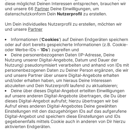
Veröffentlicht:
Dienstag, 16.02.2021 05:54
Anzeige
Pandemiebedingt rollten die acht überlebensgroßen
Karikaturen jedoch nicht als Zug, sondern getrennt
voneinander durch die Stadt. Unter anderem
präsentierte Wagenbauer-Tilly einen «Querdenker»,
dem das Hirn aus dem Kopf fliegt. Eine Figur zeigte
Armin Laschet als Angela Merkel. Die Route der
Wagen blieb im Vorfeld streng geheim, um
Menschenansammlungen zu vermeiden.
Anzeige
Weitere Infos