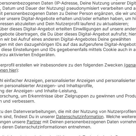
Anzeige
Die Inzidenz liegt laut RKI heute bei 91,7 – heute v
(Quelle: RKI, 26. März 2021, 00:00 Uhr). Außerdem m
Todesfälle. 310 Menschen, die mit dem Coronavirus inf
Düsseldorf gestorben. Deutschlandweit haben die 
Koch-Institut rund 21.570 Corona-Neuinfektionen bi
4.000 Fälle mehr als am Freitag vor einer Woche. Di
119 an, gestern lag der Wert bei 113. Außerdem wur
Zusammenhang mit einer Ansteckung registriert, 45 w
Gesamtzahl erhöhte sich damit auf 75.623.
Anzeige
Weitere Infos
Anzeige