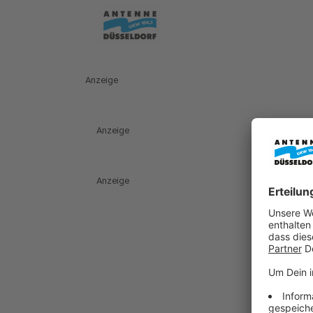
Anzeige
Anzeige
Anzeige