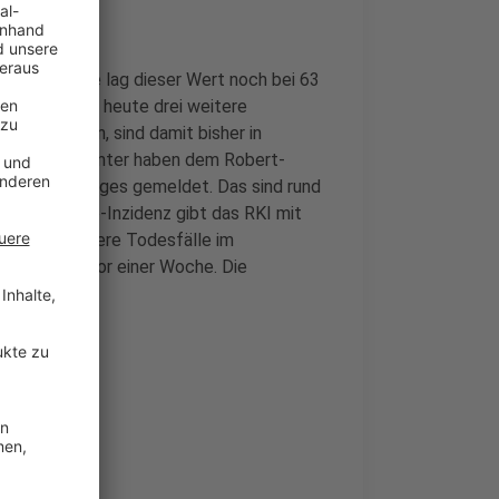
or einer Woche lag dieser Wert noch bei 63
eldet das RKI heute drei weitere
iziert waren, sind damit bisher in
Gesundheitsämter haben dem Robert-
nnen eines Tages gemeldet. Das sind rund
e Sieben-Tage-Inzidenz gibt das RKI mit
den 183 weitere Todesfälle im
eniger als vor einer Woche. Die