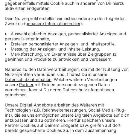
Wir benötigen Ihre
Zustimmung, um den YouTube
Video-Service zu laden!
Wir verwenden einen Service eines
Drittanbieters, um Videoinhalte
einzubetten. Dieser Service kann
Daten zu Ihren Aktivitäten
sammeln. Bitte lesen Sie die
Details durch und stimmen Sie der
Nutzung des Service zu, um dieses
Video anzusehen.
Mehr Informationen
Die neue Single von Rita Ora - "You Only Love Me" bei
uns im besten Mix.
Akzeptieren
Anzeige
powered by
Usercentrics Consent