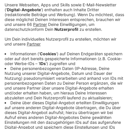
Von Lewis Thompson produziert und als Co-Autorin
auch von Rita selbst mitverfasst, handelt die Single
"You Only Love Me" von einem intensiven Gefühl der
Verletzlichkeit, das sie besonders in der Anfangsphase
ihrer Beziehung in sich trug. Es geht um die Liebe und
die Leidenschaft, wobei sich gleich zu Beginn des
Tracks auch ihr Ehemann, der Oscar-Gewinner,
Schauspieler und Regisseur Taika Waititi, mit dem Rita
kürzlich erst die MTV European Music Awards
moderieren konnte, per Sprachnotiz zu Wort meldet.
Musikalisch ist "You Only Love Me" ein Pop-Song, der
nicht nur als Soundtrack zum Liebesleben ihrer Fans
fungieren, sondern auch für Bewegung auf den
Tanzflächen sorgen dürfte.
Anzeige