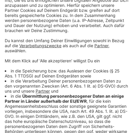
©
Copyright: Netflix
Tom versucht Richard und Marge zu überreden, in die
Staaten zurückzukehren.
Anzeige
©
Copyright: Netflix
Italien ist ein wunderbarer Ort zu Leben - vor allem,
wenn einem aus der Heimat Ungemach droht.
Anzeige