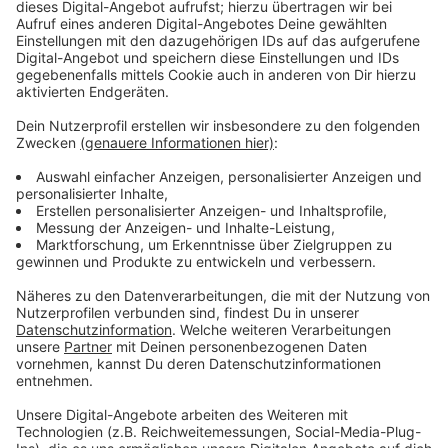
Wir benötigen Ihre
Zustimmung, um den YouTube
Video-Service zu laden!
Wir verwenden einen Service eines
Drittanbieters, um Videoinhalte
einzubetten. Dieser Service kann
Daten zu Ihren Aktivitäten
sammeln. Bitte lesen Sie die
Details durch und stimmen Sie der
Nutzung des Service zu, um dieses
Video anzusehen.
Mehr Informationen
Schiffsbauunternehmer Herbert Greenleaf (Kenneth
Lonergan) heuert Tom Ripley an. Noch ahnt er nicht,
Akzeptieren
dass das keine gute Idee war.
powered by
Usercentrics Consent
Anzeige
Management Platform