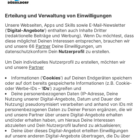
Veröffentlicht:
Montag, 06.05.2024 18:20
Anzeige
Doch Sohnemann genießt das „Dolce Vita“ in vollen
Zügen und denkt gar nicht daran, mit seiner Freundin
Marge (Dakota Fanning) nach Hause zurückzukehren.
Und Tom? Dem gefällt das Leben in Italien auch sehr
schnell. Doch seine Vergangenheit holt ihn ein und
damit ein Leben aus Täuschung, Betrug und Mord.
Streaming-Dienst: Netflix
Anzeige