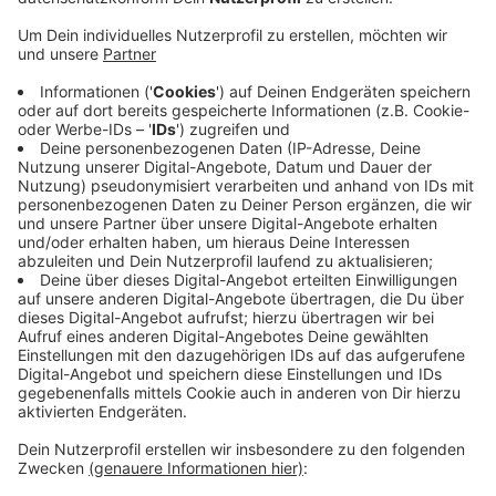
Anzeige
Dort findet der Jahresempfang der
Schaustellerverbände aus NRW statt, bei dem
auch das "Goldene Karussellpferd" verliehen wird.
Damit werden Prominente ausgezeichnet, die im
Kirmeswesen Großes geleistet haben. Die Trophäe
geht heute an Lothar Inden von den Sankt
Sebastianus Schützen, den Veranstaltern der
Düsseldorfer Rheinkirmes. 2018 ging diese
Auszeichnung an NRW Ministerpräsident Armin
Laschet.
Anzeige