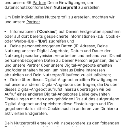
Veröffentlicht:
Freitag, 16.10.2020 15:22
Anzeige
Zum Ein- und Aussteigen gibt es ein
Einbahnstraßensystem, damit sich Besucher nicht über
den Weg laufen. Die Gondeln werden regelmäßig
gelüftet und desinfinziert. Wer eine rund 15-minütige
Fahrt machen möchte, zahlt dafür 8 Euro. Kinder unter
1,40 Meter Körpergröße 5 Euro.
Vor rund einer Woche wurde mit dem Aufbau des
Riesenrads begonnen:
Das "Wheel of vision" von Oscar Bruch:
Öffnungszeiten, Preise und Online-Buchung: