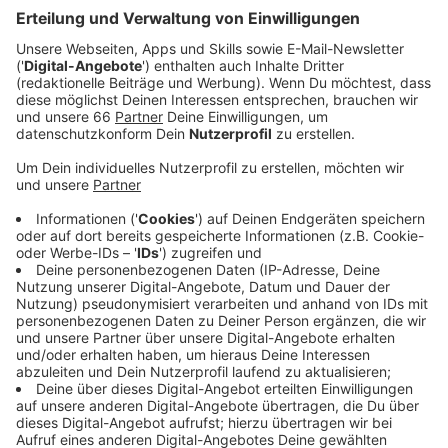
Anzeige
In genau einer Woche, am 17. Oktober 2025, wird es
sich zum ersten Mal mit Fahrgästen drehen und bleibt
bis zum 4. Januar stehen, bevor es wieder abgebaut
wird.
Anzeige
Tickets sind bereits buchbar
Anzeige
Laut Homepage des Betreibers zahlen Erwachsene
9 € pro Fahrt; für Kinder bis 1,40 m kostet die Fahrt