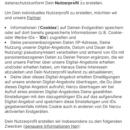
worden.
Veröffentlicht:
Mittwoch, 11.09.2019 05:37
Anzeige
Ende nächsten Jahres (4. Quartal 2020) sollen die
Bauarbeiten abgeschlossen sein. Dann können wir dort
mit direktem Blick auf den Rhein schwimmen. Neben
dem eigentlichen Schwimmbad wird noch eine
Gymnastikhalle und ein Veranstaltungsraum im neuen
Gebäude untergebracht. Auf dem Dach entsteht ein
Fußballplatz. Die Kosten für den Neubau belaufen sich
auf rund 26 Millionen Euro - rund zehn Millionen mehr,
als ursprünglich geplant. Das lag auch an Altlasten und
Bunkerresten, die im Boden gefunden wurden.
Anzeige