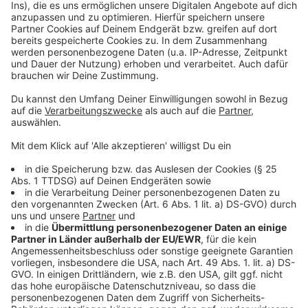
Weitere Infos und Links zum Thema:
Anzeige
So hatten wir zum Start über die Schulerweiterung
berichtet:
RP-Bericht dazu:
Schülerinnen und Schüler der Rolandschule hatten den
Namen für unser Patentier "Toni Tenne" im Aquazoo
ausgesucht:
Anzeige