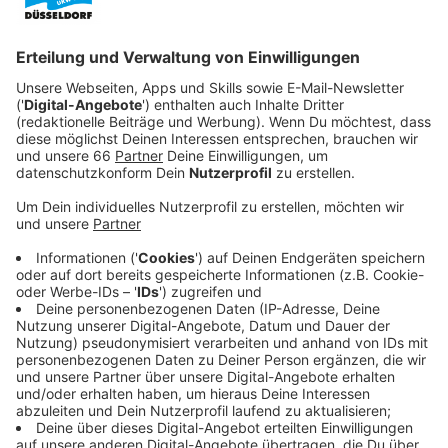
Veröffentlicht:
Montag, 24.03.2025 15:50
Anzeige
Dort wurde an der
Rolandschule
das
Richtfest
für
einen Erweiterungsbau gefeiert.
Anzeige
Schule kann mehr Kinder aufnehmen
Anzeige
Für 16 Millionen Euro bekommt die Schule unter
anderem moderne Fachräume und eine Mensa.
Dadurch kann sie vierzügig werden; also demnächst
mehr Kinder aufnehmen. Auch das Ganztagsangebot