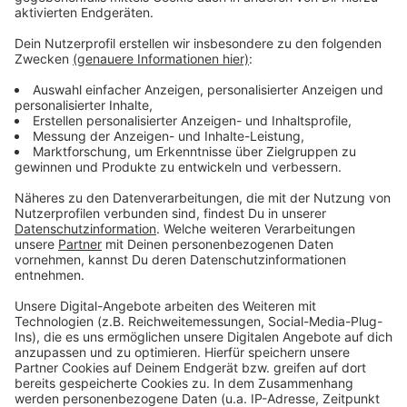
Anzeige
Weitere Infos und Links zum Thema
Anzeige
Meldung der Stadt zum Richtfest
Bau-Tagebuch des Comenius-Gymnasiums
Grundsteinlegung war im Sommer 2022
Viele Schulen in Düsseldorf werden neu-, aus- oder
umgebaut
Anzeige