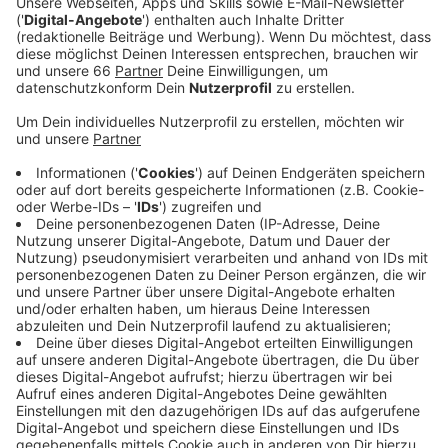
wird das alte Gebäude saniert. Durch die
Erweiterung entstehen im "Comenius" zum einen
neue Kurs- und Klassenräume, zum anderen auch
eine neue Aula mit Mensa.
Veröffentlicht:
Dienstag, 07.03.2023 14:03
Anzeige
Die Bauarbeiten sollen insgesamt 25 Millionen Euro
kosten. Im vergangenen Sommer wurde der offizielle
Grundstein dafür gelegt, zum Schuljahr 2024/25 soll
alles fertig sein. Dann werden auch die provisorischen
Unterrichts-Container auf dem Schulhof wieder
abgebaut. Grund für die Erweiterung sind zum einen die
weiter steigenden Schülerzahlen, sowie die Rückkehr
zum Abitur nach neun Jahren statt bisher acht.