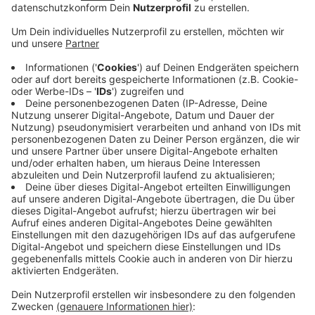
Anzeige
Die Organisatoren hoffen, dass es dieses Mal
mindestens genauso viele werden - trotz Corona. Es
darf nämlich maximal nur in kleinen Gruppen und mit
Abstand gesammelt werden. Der CleanUp sei
wichtiger denn je, da wegen der Pandemie vor allem
online oder to go bestellt wurde. Dadurch gebe es
mehr Verpackungsmüll. Im Medienhafen kommt dabei
der RiverWhale zum Einsatz. Ein Gerät, das selbständig
Plastikmüll aus dem Wasser fischt. Wer beim
Müllsammeln helfen möchte, muss sich anmelden. Das
Material erhält man an den Ausgabestellen an der
Oberkasseler Brücke und am Paradiesstrand.
www.rhinecleanup.org
Anzeige