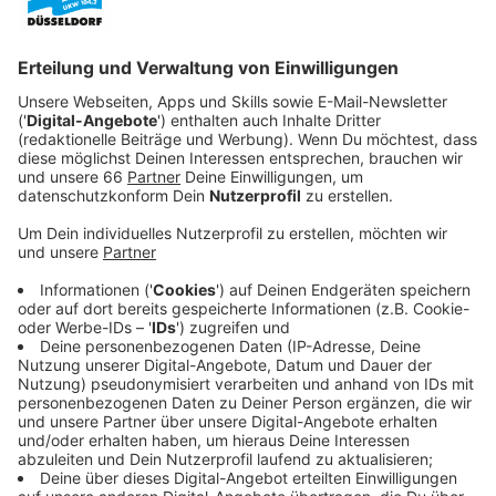
Chef der St. Sebastianus Schützen 1316 sagte
gegenüber Antenne Düsseldorf, dass die
Rheinterrasse auf diese Art und Weise "hoffentlich
wieder eine Brauchtumshochburg im Winter wie im
Sommer werde".
Veröffentlicht:
Montag, 23.09.2024 07:39
Anzeige
Außerdem erklärte er, was sich die Schützen für
zukünftige Veranstaltungen wünschen:
Anzeige