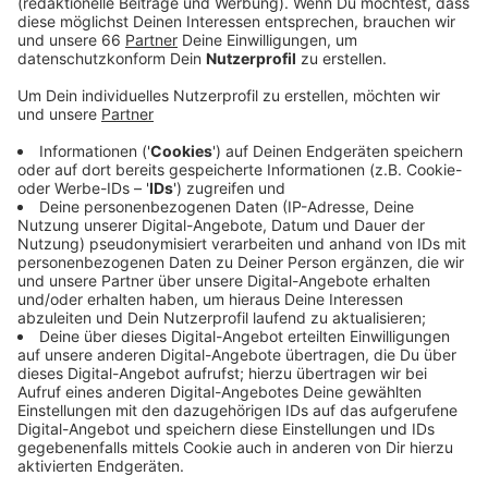
Veröffentlicht:
Mittwoch, 28.09.2022 04:39
Anzeige
Von 22 Uhr bis 5 Uhr morgens wird der Zustand der
Kniebrücke unter die Lupe genommen. Die Stadt
richtet für uns weiträumige Umleitungen ein. Diese
Routine-Untersuchungen werden alle drei Jahre an den
Brücken durchgeführt. Im Fokus steht dabei die
Verkehrssicherheit. So wird in der kommenden Nacht
die gesamte Rheinkniebrücke vermessen, um
eventuelle Veränderungen am Bauwerk festzustellen.
Anzeige
Weitere Infos und Links zum Thema: