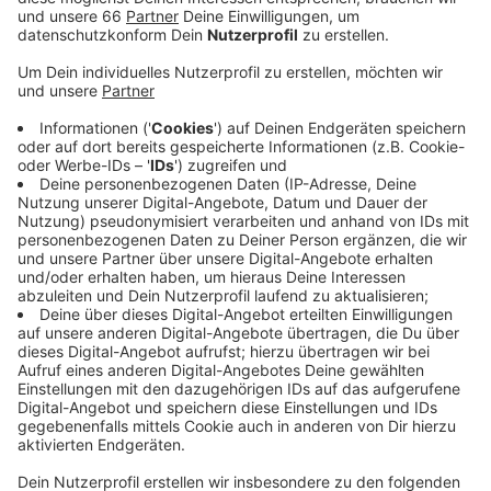
Veröffentlicht:
Montag, 16.11.2020 04:50
Anzeige
Die Kirmes-Veranstalter des Schützenvereins St.
Sebastianus hatten den entsprechenden Antrag
bereits vor anderthalb Jahren gestellt. Die Kirmes auf
den Oberkasseler Rheinwiesen ist eines der größten
Volksfeste in NRW. In diesem Jahr war die Kirmes
wegen der Corona-Pandemie abgesagt worden.
Weitere Infos und Links zum Thema:
Meldung aus dem Januar 2020: "St.-Sebastianus-
Schützen wollen neuen Kirmes-Namen!"
Meldung aus dem Juli: Düsseldorfer Rheinkirmes
2021: Für die CDU ist eine Verlängerung denkbar!