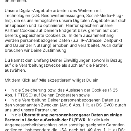
setzt das Unternehmen nach eigenen Angaben auf
technische Lösungen, um die Sicherheit weiter zu
erhöhen.
Anzeige
Weitere Infos und Links zum Thema:
Anzeige
So hatten wir unter der Woche über schärfere
Sicherheitsmaßnahmen berichtet
Rheinbahn vor dem Feiertag länger unterwegs
Diese Woche gab es wieder Kinderansagen in der
Rheinbahn
Anzeige