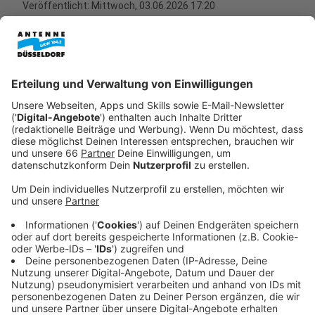
Veröffentlicht:
Mittwoch, 03.06.2026 17:20
Anzeige
Die
Rheinbahn
hat nach mehreren
Unfällen
und
Entgleisungen in den letzten Monaten jetzt eine
weitere Sicherheitsmaßnahme getroffen. Ab sofort
(03.06.26) dürfen sich Bahnen an bestimmten Weichen
im Netz nicht mehr begegnen, teilt das Unternehmen
mit.
Anzeige
Regelung soll das Risiko von Kollisionen
reduzieren
Anzeige