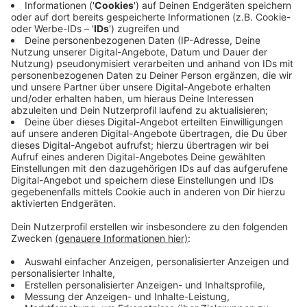
Anzeige
1. Wann findet der Streik der Rheinbahn statt?
Der Streik der Rheinbahn ist für den 10. und 11.
März geplant und beginnt um 3 Uhr morgens. Er
dauert 48 Stunden.
2. Welche Verkehrsmittel sind vom Streik betroffen?
Während des Streiks fahren keine U-Bahnen oder
Straßenbahnen. Die meisten Buslinien sind
ebenfalls betroffen, und Schulbusse entfallen
komplett.
3. Welche Gebiete sind vom Rheinbahn-Streik
betroffen?
Der Streik betrifft das gesamte Netz der