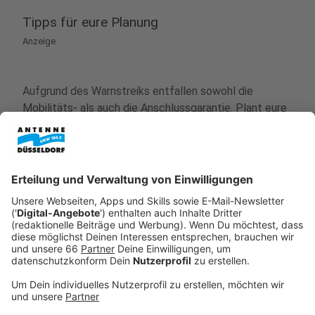
Tipps für eure Planung
Anzeige
Aufgrund des Warnstreiks entfallen sowohl die
Mobilitäts- als auch die Anschlussgarantie. Plant eure
Fahrtwege am besten frühzeitig. Alle verfügbaren
Verbindungen der Rheinbahn werden in der
Fahrplanauskunft angezeigt. An den Haltestellen
informieren die Anzeigetafeln über die nächsten
Verbindungen. Wichtig: Die Regional- und S-Bahnen
sind vom Streik nicht betroffen. Die Rheinbahn bemüht
sich, einige Buslinien in Betrieb zu halten.
Anzeige
Kompakte Antworten auf eure Fragen