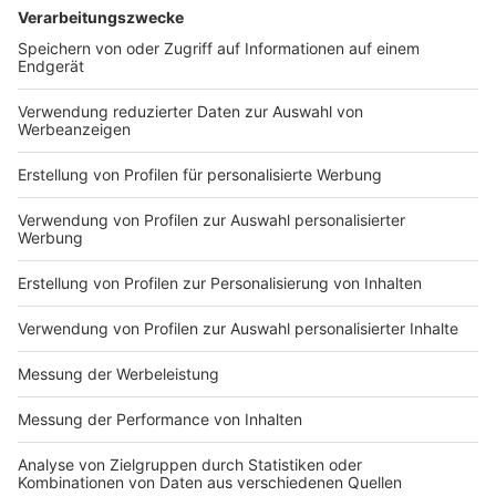
Verfügung.
9. Warum wird überhaupt gestreikt?
Die Gewerkschaft ver.di zündet damit mit anderen
Gewerkschaften die nächste Eskalationsstufe im
Tarifstreit des öffentlichen Dienstes. Am Freitag
(14.03.25) startet die dritte Verhandlungsrunde.
Bislang hat die Arbeitgeberseite noch kein
Angebot vorgelegt. Ver.di fordert für die
Beschäftigten im öffentlichen Dienst 8 Prozent
mehr Gehalt, mindestens aber 350 Euro mehr im
Monat und drei zusätzliche freie Tage.
Anzeige
©
Antenne Düsseldorf
Anzeige