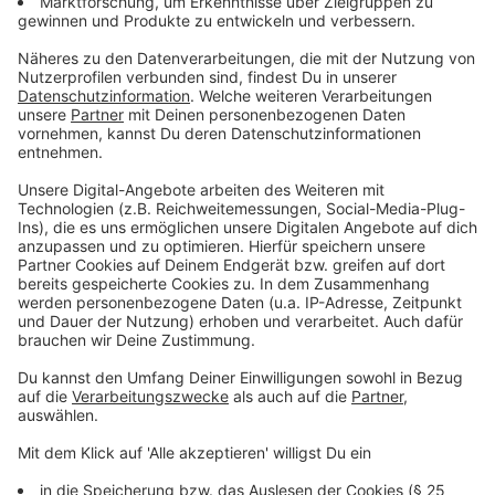
Rheinbahn, einschließlich Düsseldorf, Kreis
Mettmann, Meerbusch, sowie die Verbindungen
nach Duisburg, Krefeld, Neuss und Ratingen.
4. Sind während des Streiks irgendwelche Rheinbahn-
Dienstleistungen verfügbar?
Die KundenCenter der Rheinbahn bleiben
geschlossen und die Verwaltung ist nur
eingeschränkt erreichbar. Einige Buslinien bleiben
jedoch in Betrieb.
5. Welche Buslinien sind während des Streiks in
Betrieb?
Die Buslinien O5, O6, O13, O14 (TaxiBus), O19
(TaxiBus), SB51, 722, 730, 746, 751, 770, 771, 782,
785, 831, und 834 sollen laut Rheinbahn regulär
fahren.
6. Wie kann ich meine Fahrt während des Streiks