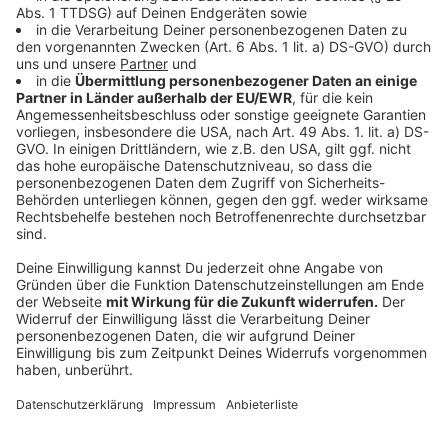
planen?
Es wird empfohlen, Fahrtwege frühzeitig zu
planen, da sowohl die Mobilitäts- als auch die
Anschlussgarantie entfallen. Nutzen Sie die
Fahrplanauskunft der Rheinbahn und achten Sie
auf die Anzeigetafeln an den Haltestellen für
aktuelle Verbindungsinformationen.
7. Sind Regional- und S-Bahnen auch vom Streik
betroffen?
Nein, die Regional- und S-Bahnen sind vom Streik
nicht betroffen und fahren regulär.
8. Gibt es spezielle Parkmöglichkeiten für
Fahrgemeinschaften während des Streiks?
Ja, der P&R-Parkplatz Südpark steht an den
Streiktagen speziell für Fahrgemeinschaften zur