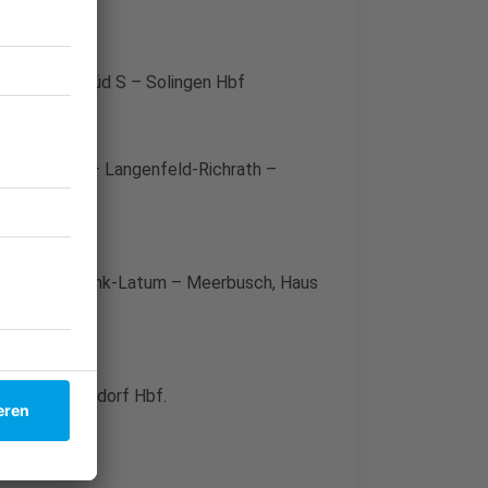
ng – Hilden, Süd S – Solingen Hbf
Hilden Süd S – Langenfeld-Richrath –
Meerbusch, Lank-Latum – Meerbusch, Haus
ich – Düsseldorf Hbf.