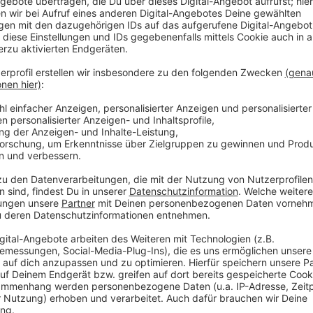
Die Kundenzentren bleiben ebenfalls geschlossen. G
nicht vom Streik betroffen. Fahrgäste sollten sich ü
und gegebenenfalls auf andere Verkehrsmittel ausw
Anzeige
Diese Buslinien sollen bedient werden
Anzeige
Linie O5
Erkrath S – Erkrath-Hochdahl S – Trills – Hochdahle
Millrath S
Linie O6
Erkrath, Haus Brück – Erkrath S – Unterfeldhaus – 