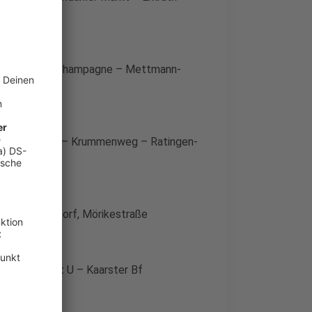
ner Straße – Champagne – Mettmann-
– An der Pönt – Krummenweg – Ratingen-
Ratingen-Lintorf, Mörikestraße
 Landsknecht U – Kaarster Bf