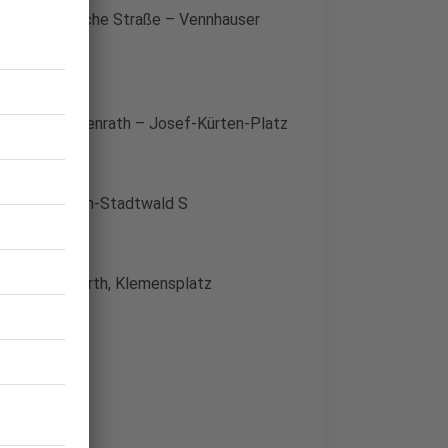
f – Schlesische Straße – Vennhauser
– Reisholz – Benrath – Josef-Kürten-Platz
tz – Mettmann-Stadtwald S
 – Kaiserswerth, Klemensplatz
ngen Mitte