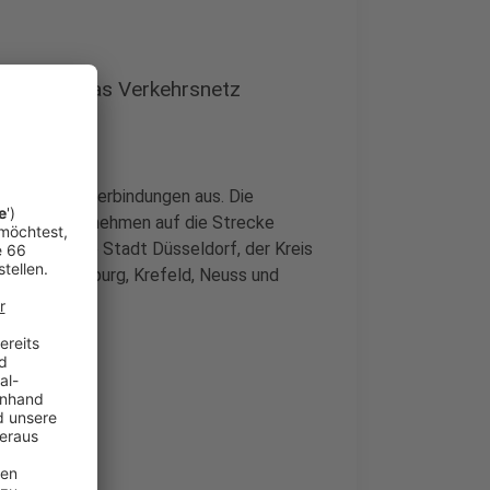
ngen auf das Verkehrsnetz
 Straßenbahnverbindungen aus. Die
 Tochterunternehmen auf die Strecke
ahn, also die Stadt Düsseldorf, der Kreis
n nach Duisburg, Krefeld, Neuss und