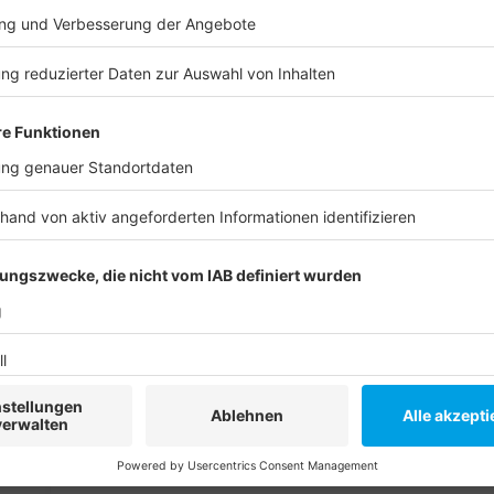
Linie 782
Heinrich-Heine-Allee – Uni-Kliniken – Hilden, Gabelu
Linie 785
Heinrich-Heine-Allee – Reisholz S – Hilden Mitte – 
Langenfeld S
Linie 831
Krefeld, HPZ Uerdingen – Krefeld, Uerdingen Bf – 
Meer
Linie 834
Oberkassel, Belsenplatz – Nordfriedhof – Mörsenbro
Anzeige