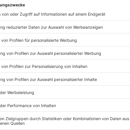
Stadthalle – Messe – Nordfriedhof – Düsseldorf Hb
Allee
Linie 730
Freiligrathplatz U – Unterrath – Gerresheim – Eller 
Linie 746
Velbert ZOB – Wülfrath – Mettmann, Jubiläumspla
Linie 751
Ratingen-Hösel S – Ratingen-Lintorf – Angermund S
Linie 770
Velbert ZOB – Heiligenhaus – Ratingen-Hösel S
Linie 771
Velbert ZOB – Heiligenhaus – Ratingen Ost S – Rati