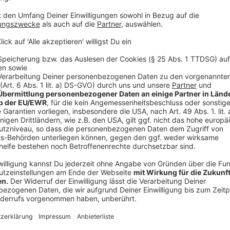
Millrath S
Linie O13
Mettmann, Schellenberg – Jubiläumsplatz – Dresd
Zentrum S – Mettmann-Stadtwald S
Linie O14 (TaxiBus mit Anmeldung)
Ratingen-Breitscheid, Am Kessel – Mintarder Weg 
Hösel S
Linie O19 (TaxiBus mit Anmeldung)
Ratingen, Fliedner Krankenhaus – Lintorf, Rathaus – 
Linie SB51
Flughafen Bf – Nordfriedhof – Meerbusch-Büderich,
Linie 722