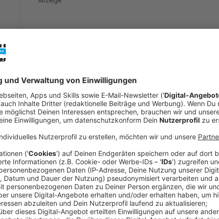
Anzeige
Rheinbahn-Streik lähmt die Stadt! Auswirku
Anzeige
Wegen des Streiks fallen weiter alle U-, Stadt- und
Rheinbahn kann nur einige Buslinien von Fremd- und
schicken. Betroffen ist das gesamte Netz der Rheinb
Mettmann, die Stadt Meerbusch und die Verbindunge
Ratingen.
Anzeige
Alternativen und wichtige Hinweise
Anzeige