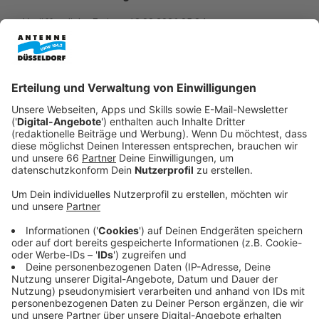
Veröffentlicht:
Freitag, 13.03.2026 05:34
Anzeige
Bei der
Rheinbahn
ist ab sofort die erste Stadtbahn
mit der neuen roten Front-Lackierung auf der Schiene.
Sie wird in Zukunft auf verschiedenen Linien
unterwegs sein. Die auffällige Lackierung soll die
Sicherheit im Straßenverkehr erhöhen. Deswegen
erhalten in den nächsten Jahren über 200 Stadt- und
Straßenbahnen diesen roten Anstrich.
Anzeige
Unfallprävention im Fokus
Anzeige