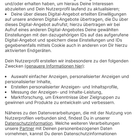
Auf Kreuzungen oder beim Abbiegen sollen zum
Beispiel Autofahrer die roten Bahnen schneller
erkennen. "Das ist ein einfacher, aber wirkungsvoller
Baustein zur Unfallprävention", heißt es von der
Rheinbahn. In der Vergangenheit hat es in Düsseldorf
immer wieder
Unfälle durch verbotenes oder
unachtsames Linksabbiegen
gegeben.
Anzeige
Weitere Ma´ßnahmen: Moderne
Ampelschaltung und KI
Anzeige