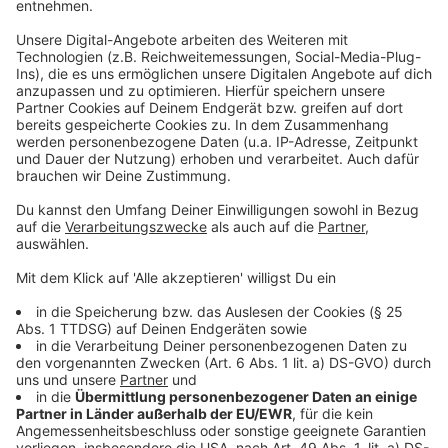
Die defekten Bahnen müssen teils monatelang
repariert werden, weswegen der Rheinbahn oft
Fahrzeuge fehlen. Zur neuen Sicherheitsstrategie
gehört auch, dass gefährliches Abbiegen durch
Ampelschaltung und KI reduziert werden soll.
Anzeige
Weitere Infos und Links zum Thema:
Anzeige
Meldung der Rheinbahn zu den neuen roten Bahnen
Stadtbahnen oft überfüllt wegen Fahrzeugmangel
durch Unfälle
Aktueller Qualitätsbericht der Rheinbahn