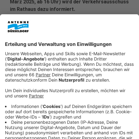
März 2025, ab 16 Uhr) wird der Verkehrsausschuss
im Rathaus dazu informiert.
Veröffentlicht:
Mittwoch, 19.03.2025 14:33
Anzeige
Calo kommt!
Anzeige
Der Name des Projektes steht für "cash-los" - heißt: in
Bussen und Bahnen soll nur noch mit Handy oder Karte
gezahlt werden. Das Projekt wird gerade vorbereitet.
Ende des Jahres soll eine Testphase beginnen.
Anzeige