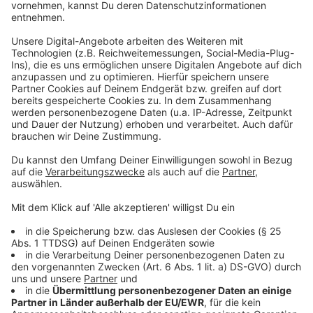
Anzeige
Düsseldorf will beim Thema Nahverkehr London, Paris
und Amsterdam nacheifern. In Planung ist auch eine
Guthabenkarte wie etwa in
Stockholm
, die man auch
mit Bargeld kaufen, aufladen und "abfahren" kann. Ein
Ziel des Projektes ist, das Bargeld aus den Fahrzeugen
der Rheinbahn zu verbannen.
Anzeige
Weitere Infos und Links zum Thema:
Anzeige
Calo - cashloses Rheinbahn-