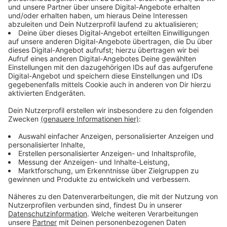
Details zum neuen Bezahlsystem
Anzeige
Idee ist, dass Busse und Bahnen an fast jeder Tür
einen Calo-Bezahlpunkt bekommen. Dort ist die
Einzelfahrt für 3,60 Euro dann voreingestellt - andere
Tickets können aber per Touchscreen auch gewählt
werden. Das 10er-, das 4er- und das Kurzstrecken-
Ticket sind dagegen schon abgeschafft. Das 4er-
Ticket gibt es nur noch am Automaten und im
KundenCenter.
Anzeige
Vorbilder gibt es schon in London,
Amsterdam und Stockholm