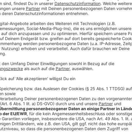
Oberleitungsarbeiten gibt es auch auf der Linie 707, 
den Nächten von Montag bis Freitag zwischen
Fried
Anzeige
Weitere Infos und Links zum Thema:
Anzeige
Rheinbahn-Meldung zur 706
Rheinbahn-Meldung zur 707
Kö-Bogen-Tunnel in dieser Woche gesperrt
Anzeige
Folge uns für mehr News & Updates: