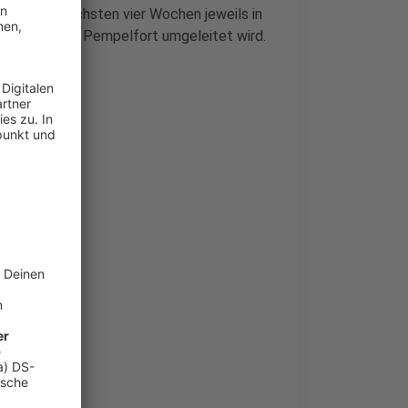
die in den nächsten vier Wochen jeweils in
richstadt
und Pempelfort umgeleitet wird.