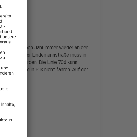
t einem knappen Jahr immer wieder an der
reuzung mit der Lindemannstraße muss in
gesperrt werden. Die Linie 706 kann
m Steinberg in Bilk nicht fahren. Auf der