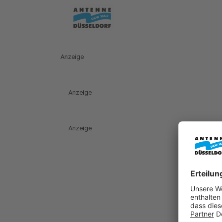
Anzeige
Anzeige
Anzeige