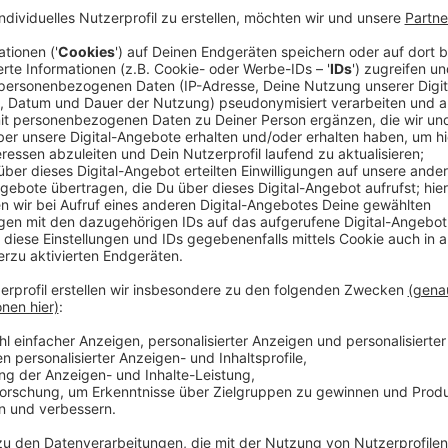
Arbeiten an der Dorotheenstraße in Flingern
Anzeige
Auf der Dorotheenstraße in
Flingern
wird bereits sei
Oberleitung gearbeitet. Heute geht es weiter. Die K
den kommenden vier Nächten zwischen 21 und 4 Uhr 
deshalb zwischen dem Brehmplatz in Düsseltal und de
Strecke sind Ersatzbusse unterwegs.
Anzeige
Umleitungen auf der Linie 707
Anzeige