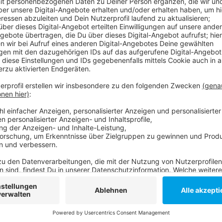
230 Millionen Leute wurden befördert, fünf Millionen
Abonnenten haben zu diesem Rekord geführt. Das Fi
wurden jeweils rund zwei Millionen Mal öfter verkauft
Rheinbahn ein weiteres Fahrgast-Wachstum. Vorstan
Aufwärtstrend fortsetzen und dafür den Takt auf vie
Geisel als Chef des Rheinbahn-Aufsichtsrates hofft,
die Rheinbahn damit auch einen weiteren Beitrag zum
Anzeige