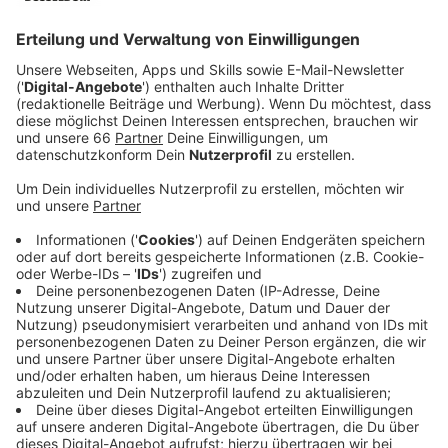
Veröffentlicht:
Dienstag, 15.07.2025 06:17
Anzeige
Gemeinsames Projekt mit Kinderschutzbund
Anzeige
Kinder bekommen dort eine eigene "Fast Lane". Das
heißt, ihnen wird ohne Schlangestehen sofort
geholfen, wenn sie zum Beispiel ihr Ticket verloren
haben, sich nicht auskennen oder andere Fragen haben.
Das Projekt ist eine von mehreren Kooperationen der
Rheinbahn mit dem
Kinderschutzbund Düsseldorf
und
stehe aktuell "in den Startlöchern".