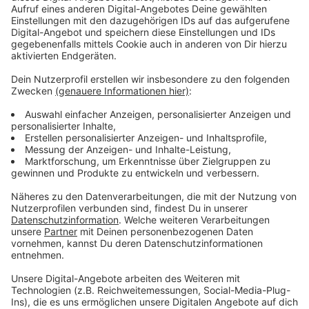
Anzeige
Mehr Aufmerksamkeit für Kinderrechte im
öffentlichen Raum
Anzeige
Schon jetzt können wir eine weitere Aktion in
Düsseldorf sehen: An der Haltestelle "Volksgarten S"
weist die Rheinbahn jetzt mit mehreren Schildern auf
den "Platz der Kinderrechte" hin. Weitere Projekte sind
noch in Planung.
Anzeige
Weitere Infos und Links zum Thema:
Anzeige