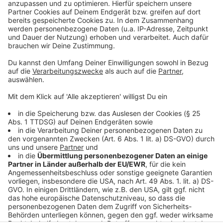
Meldung der Rheinbahn zur "Fast Lane" und den
weiteren Aktionen für Kinder
In Düsseldorf gibt es bald eine Professur für
Kinderschutz und Kinderrechte
Kinderschutzbund Düsseldorf feiert dieses Jahr 60-
jähriges Bestehen
Anzeige
Anzeige