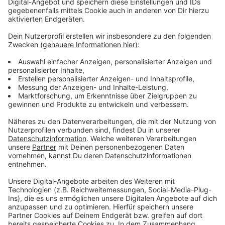
Rheinbahn-Jubiläum
Anzeige
Vom Betriebshof pendeln während des Festes
regelmäßig Oldtimer-Bahnen in die Innenstadt und
zurück.
Anzeige
Weitere Infos und Links zum Thema
Anzeige
Die Rheinbahn