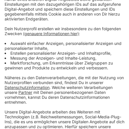
Feiertagsfahrplan im Überblick
Anzeige
Am 1. Weihnachtsfeiertag gilt ab 5 Uhr der
Sonntagsfahrplan. In der Nacht wird das reguläre
NachtExpress-Angebot wie am Wochenende
angeboten. Am 26. Dezember ist der
Sonntagsfahrplan den ganzen Tag über für alle Linien
in Kraft.
Anzeige
Weitere Infos und Links zum Thema:
Anzeige