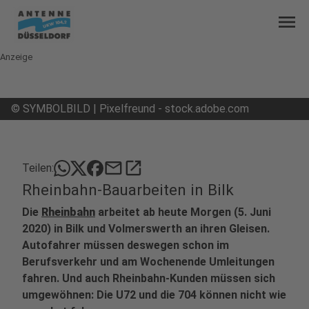
menu
Anzeige
©
SYMBOLBILD | Pixelfreund - stock.adobe.com
mail
open_in_new
Teilen:
Rheinbahn-Bauarbeiten in Bilk
Die
Rheinbahn
arbeitet ab heute Morgen (5. Juni
2020) in Bilk und Volmerswerth an ihren Gleisen.
Autofahrer müssen deswegen schon im
Berufsverkehr und am Wochenende Umleitungen
fahren. Und auch Rheinbahn-Kunden müssen sich
umgewöhnen: Die U72 und die 704 können nicht wie