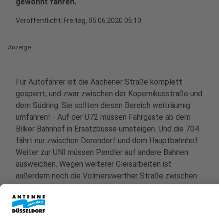
gewohnt fahren.
Veröffentlicht:
Freitag, 05.06.2020 05:10
Anzeige
Für Autofahrer ist die Aachener Straße komplett
gesperrt; und zwar zwischen der Kopernikusstraße und
dem Südring. Sie sollten diesen Bereich weiträumig
umfahren! - Auf der U72 müssen Fahrgäste ab dem
Bilker Bahnhof in Ersatzbusse umsteigen. Und die 704
fährt nur zwischen Derendorf und dem Hauptbahnhof.
Weiter zur UNI müssen Pendler auf andere Bahnen
ausweichen. Wegen weiterer Gleisarbeiten ist
außerdem noch die Volmerswerther Straße zwischen
Volmerswerth und Flehe gesperrt.
Weitere Infos der Rheinbahn:
https://www.rheinbahn.de/presse/mitteilungen/Seiten/