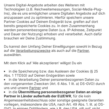
Düsseldorf
Anzeige
Für 2026 sind dann zwei Spiele geplant. Das Finale
jetzt am Sonntag findet vor großer Kulisse statt,
erwartet werden etwa 40.000 Zuschauer. Anpfiff ist
um 15:30 Uhr. Der Gegner ist eine Unbekannte; bisher
hat Rhein Fire noch nie gegen Wien gespielt.
Anzeige
Weitere Infos und Links zum Thema:
Anzeige